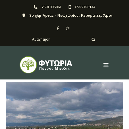
2681035061
6932736147
3ο χλμ Άρτας - Νεωχωρίου, Κεραμάτες, Άρτα