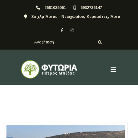
2681035061
6932736147
3ο χλμ Άρτας - Νεωχωρίου, Κεραμάτες, Άρτα